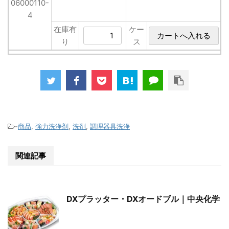
06000110-
4
在庫有
ケー
り
ス
-
商品
,
強力洗浄剤
,
洗剤
,
調理器具洗浄
関連記事
DXプラッター・DXオードブル｜中央化学