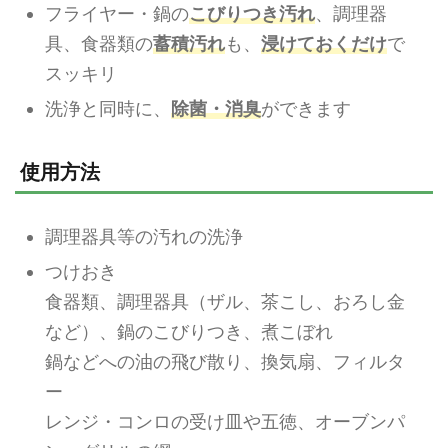
フライヤー・鍋の
こびりつき汚れ
、調理器
具、食器類の
蓄積汚れ
も、
浸けておくだけ
で
スッキリ
洗浄と同時に、
除菌・消臭
ができます
使用方法
調理器具等の汚れの洗浄
つけおき
食器類、調理器具（ザル、茶こし、おろし金
など）、鍋のこびりつき、煮こぼれ
鍋などへの油の飛び散り、換気扇、フィルタ
ー
レンジ・コンロの受け皿や五徳、オーブンパ