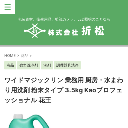
包装資材、衛生用品、監視カメラ、LED照明のことなら
HOME
>
商品
>
商品
強力洗浄剤
洗剤
調理器具洗浄
ワイドマジックリン 業務用 厨房・水まわ
り用洗剤 粉末タイプ 3.5kg Kaoプロフェ
ッショナル 花王