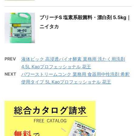
ブリーチS 塩素系殺菌料・漂白剤 5.5kg｜
ニイタカ
PREV
液体ビック 高浸透バイオ酵素 業務用 洗たく用洗剤
4.5L Kaoプロフェッショナル 花王
NEXT
パワーストリームコンク 業務用 食器用中性洗剤 希釈
使用タイプ 5L Kaoプロフェッショナル 花王