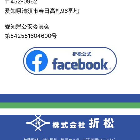
〒452-0962
愛知県清須市春日高札96番地
愛知県公安委員会
第542551604600号
包装資材、衛生用品、監視カメラ、LED照明のことなら