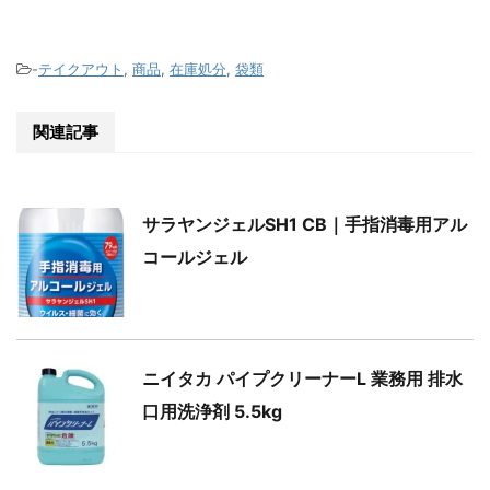
-
テイクアウト
,
商品
,
在庫処分
,
袋類
関連記事
サラヤンジェルSH1 CB｜手指消毒用アル
コールジェル
ニイタカ パイプクリーナーL 業務用 排水
口用洗浄剤 5.5kg