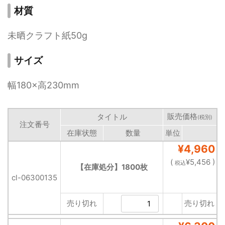
材質
未晒クラフト紙50g
サイズ
幅180×高230mm
販売価格
タイトル
(税別)
注文番号
在庫状態
数量
単位
¥4,960
(
¥5,456 )
税込
【在庫処分】1800枚
cl-06300135
売り切れ
売り切れ