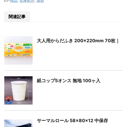
-
商品
,
在庫処分
,
袋類
関連記事
大人用からだふき 200×220mm 70枚｜
紙コップ5オンス 無地 100ヶ入
サーマルロール 58×80×12 中保存