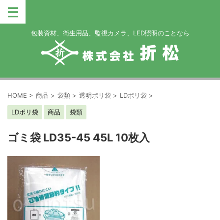
包装資材、衛生用品、監視カメラ、LED照明のことなら
HOME
>
商品
>
袋類
>
透明ポリ袋
>
LDポリ袋
>
LDポリ袋
商品
袋類
ゴミ袋 LD35-45 45L 10枚入