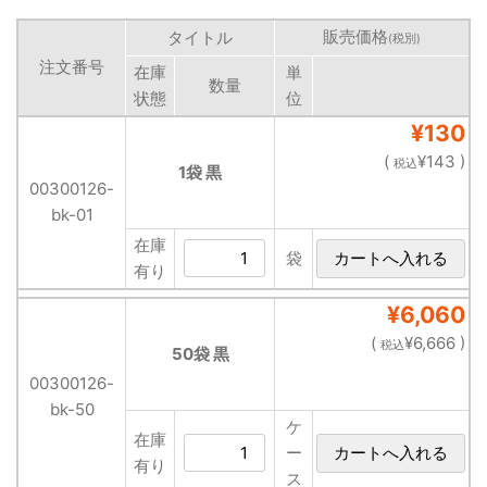
販売価格
タイトル
(税別)
注文番号
在庫
単
数量
状態
位
¥130
(
¥143 )
税込
1袋 黒
00300126-
bk-01
在庫
袋
有り
¥6,060
(
¥6,666 )
税込
50袋 黒
00300126-
bk-50
ケ
在庫
ー
有り
ス