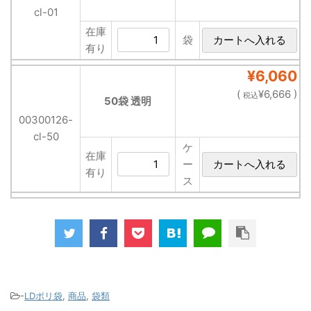
cl-01
在庫
袋
有り
¥6,060
(
¥6,666 )
税込
50袋 透明
00300126-
cl-50
ケ
在庫
ー
有り
ス
-
LDポリ袋
,
商品
,
袋類