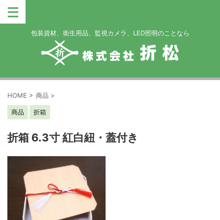
包装資材、衛生用品、監視カメラ、LED照明のことなら
HOME
>
商品
>
商品
折箱
折箱 6.3寸 紅白紐・蓋付き