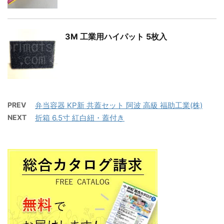
3M 工業用ハイパット 5枚入
PREV
弁当容器 KP新 共蓋セット 阿波 高級 福助工業(株)
NEXT
折箱 6.5寸 紅白紐・蓋付き