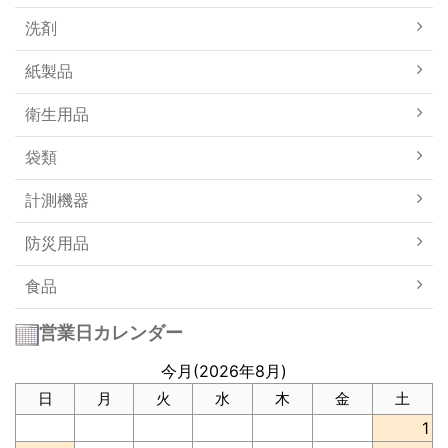
洗剤
紙製品
衛生用品
袋類
計測機器
防災用品
食品
営業日カレンダー
今月(2026年8月)
日
月
火
水
木
金
土
1