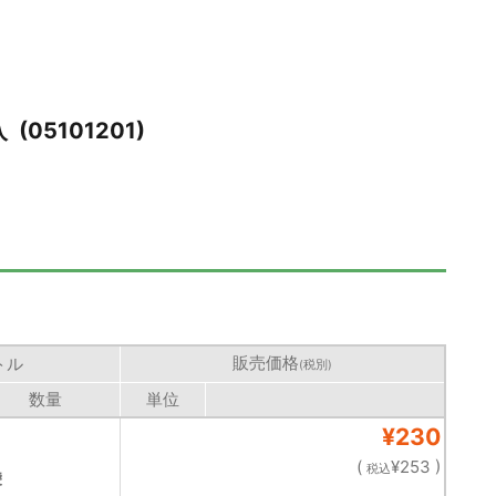
05101201)
販売価格
トル
(税別)
数量
単位
¥230
(
¥253 )
税込
袋