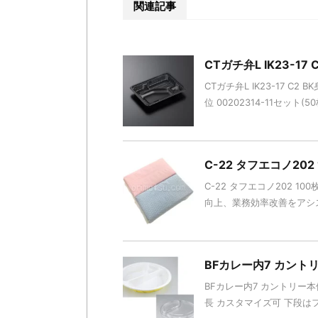
関連記事
CTガチ弁L IK23-17 
CTガチ弁L IK23-17 C
位 00202314-11セット(50
C-22 タフエコノ20
C-22 タフエコノ202 10
向上、業務効率改善をアシス
BFカレー内7 カント
BFカレー内7 カントリー本
長 カスタマイズ可 下段は