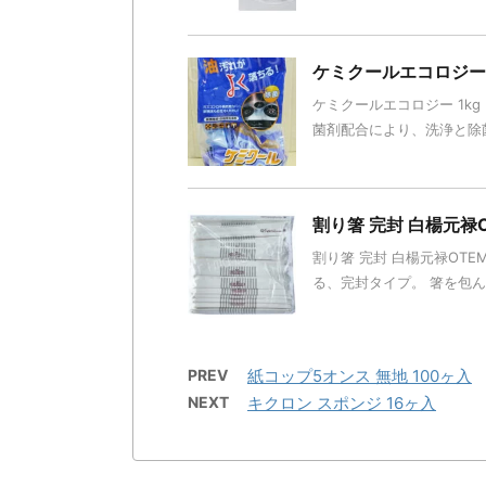
ケミクールエコロジー 
ケミクールエコロジー 1kg
菌剤配合により、洗浄と除菌
割り箸 完封 白楊元禄O
割り箸 完封 白楊元禄OTEM
る、完封タイプ。 箸を包
PREV
紙コップ5オンス 無地 100ヶ入
NEXT
キクロン スポンジ 16ヶ入