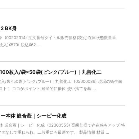
C2 BK身
2 BK身 (00202314) 注文番号タイトル販売価格(税別)在庫状態数量単
枚入)¥570( 税込¥62 …
2 100枚入/袋×50袋(ピンク/ブルー)｜丸善化工
0枚入/袋×50袋(ピンク/ブルー)｜丸善化工 (05600086) 現場の衛生面
ト！ ココがポイント 経済的に優位 使い捨てを基 …
リー本体 嵌合蓋｜シーピー化成
体 嵌合蓋｜シーピー化成 (02300553) 高級仕様で存在感もアップ 特
フタなしで重ねられ、二段重にも最適です。 製品情報 材質 …