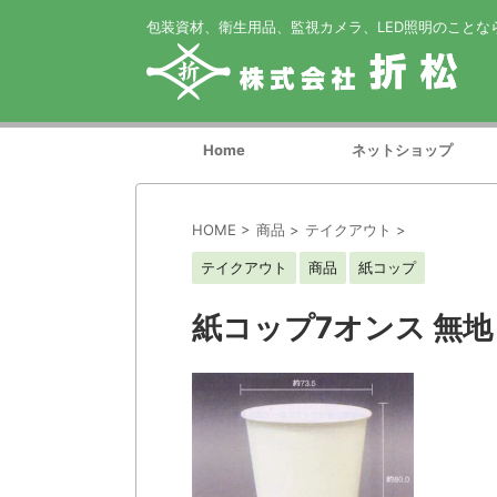
包装資材、衛生用品、監視カメラ、LED照明のことな
Home
ネットショップ
HOME
>
商品
>
テイクアウト
>
テイクアウト
商品
紙コップ
紙コップ7オンス 無地