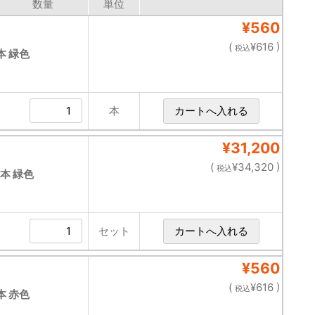
数量
単位
¥560
(
¥616 )
税込
本 緑色
本
¥31,200
(
¥34,320 )
税込
0本 緑色
セット
¥560
(
¥616 )
税込
本 赤色