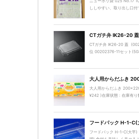
ニューポリ袋 025 No.17
ししやすい、取り出し口付です。
CTガチ弁 IK26-20 蓋
CTガチ弁 IK26-20 蓋 
位 00202376-11セット(5
大人用からだふき 200
大人用からだふき 200×220mm
¥242 )在庫状態 : 在庫有
フードパック H-1-C(
フードパック H-1-C(大平