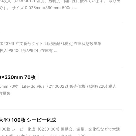
 100枚入 (00300012) 強度、透明度、開口性に優れています。 取り出
 サイズ 0.025mm×360mm×500m …
(00202376) 注文番号タイトル販売価格(税別)在庫状態数量単
0枚入)¥840( 税込¥924 )在庫有 …
×220mm 70枚｜
 70枚｜Life-do.Plus (21100022) 販売価格(税別)¥220( 税込
り数量袋
大平) 100枚 シーピー化成
) 100枚 シーピー化成 (02301004) 運動会、遠足、文化祭などで大活