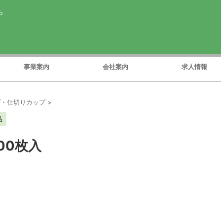
ら
事業案内
会社案内
求人情報
プ・仕切りカップ
>
品
00枚入