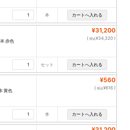
本
¥31,200
(
¥34,320 )
税込
0本 赤色
セット
¥560
(
¥616 )
税込
本 黄色
本
¥31,200