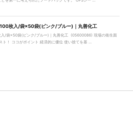
ことを第一に考えられたフードパックです。 OPSシー …
2 100枚入/袋×50袋(ピンク/ブルー)｜丸善化工
0枚入/袋×50袋(ピンク/ブルー)｜丸善化工 (05600086) 現場の衛生面
ト！ ココがポイント 経済的に優位 使い捨てを基 …