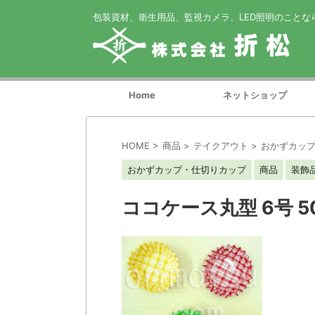
包装資材、衛生用品、監視カメラ、LED照明のことな
Home
ネットショップ
HOME
>
商品
>
テイクアウト
>
おかずカッ
おかずカップ・仕切りカップ
商品
装飾
ココケース丸型 6号 5