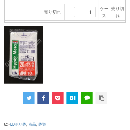
ケー
売り切
売り切れ
ス
れ
-
LDポリ袋
,
商品
,
袋類