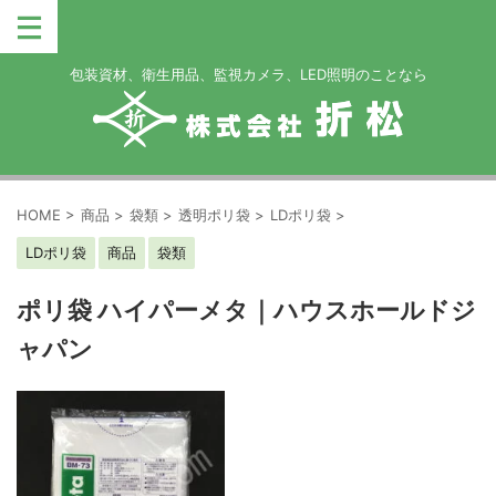
包装資材、衛生用品、監視カメラ、LED照明のことなら
HOME
>
商品
>
袋類
>
透明ポリ袋
>
LDポリ袋
>
LDポリ袋
商品
袋類
ポリ袋 ハイパーメタ｜ハウスホールドジ
ャパン