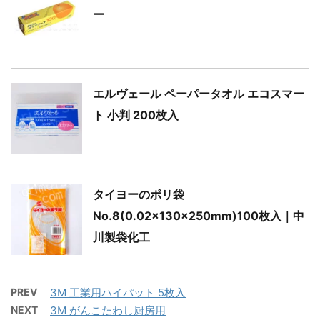
ー
エルヴェール ペーパータオル エコスマー
ト 小判 200枚入
タイヨーのポリ袋
No.8(0.02×130×250mm)100枚入｜中
川製袋化工
PREV
3M 工業用ハイパット 5枚入
NEXT
3M がんこたわし厨房用