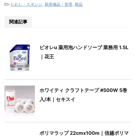
-
たわし・スポンジ
,
厨房備品・管理
,
商品
関連記事
ビオレu 薬用泡ハンドソープ 業務用 1.5L
｜花王
ホワイティ クラフトテープ #500W 5巻
入/本｜セキスイ
ポリマラップ 22cmx100m｜信越ポリマ