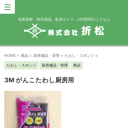
包装資材、衛生用品、監視カメラ、LED照明のことなら
HOME
>
商品
>
厨房備品・管理
>
たわし・スポンジ
>
たわし・スポンジ
厨房備品・管理
商品
3M がんこたわし厨房用