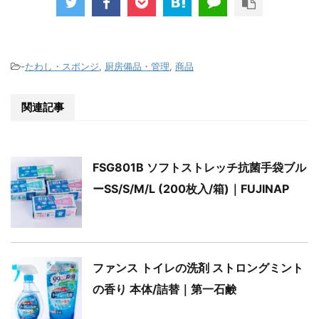
-
たわし・スポンジ
,
厨房備品・管理
,
商品
関連記事
FSG801B ソフトストレッチ抗菌手袋ブル
ーSS/S/M/L (200枚入/箱)｜FUJINAP
ファンス トイレの洗剤 ストロングミント
の香り 本体/詰替｜第一石鹸